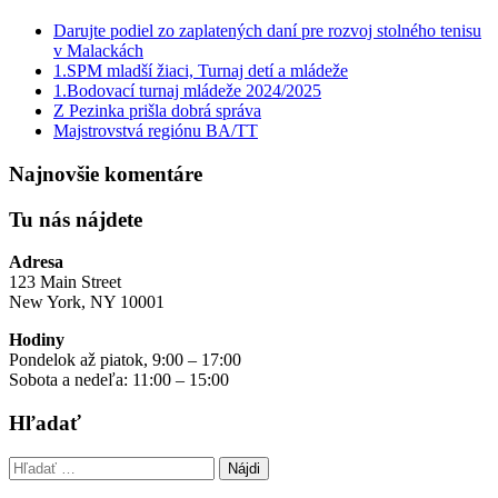
Darujte podiel zo zaplatených daní pre rozvoj stolného tenisu
v Malackách
1.SPM mladší žiaci, Turnaj detí a mládeže
1.Bodovací turnaj mládeže 2024/2025
Z Pezinka prišla dobrá správa
Majstrovstvá regiónu BA/TT
Najnovšie komentáre
Tu nás nájdete
Adresa
123 Main Street
New York, NY 10001
Hodiny
Pondelok až piatok, 9:00 – 17:00
Sobota a nedeľa: 11:00 – 15:00
Hľadať
Hľadať: