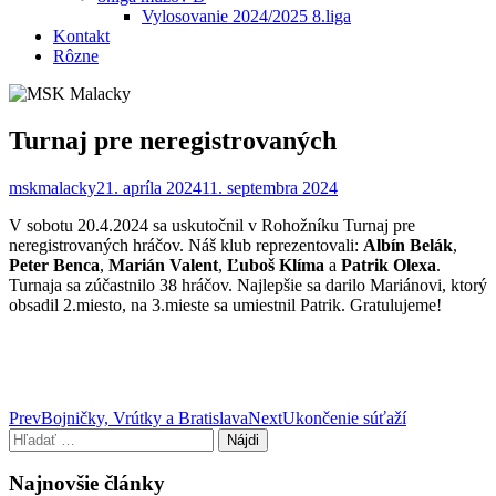
Vylosovanie 2024/2025 8.liga
Kontakt
Rôzne
Turnaj pre neregistrovaných
mskmalacky
21. apríla 2024
11. septembra 2024
V sobotu 20.4.2024 sa uskutočnil v Rohožníku Turnaj pre
neregistrovaných hráčov. Náš klub reprezentovali:
Albín Belák
,
Peter Benca
,
Marián Valent
,
Ľuboš Klíma
a
Patrik Olexa
.
Turnaja sa zúčastnilo 38 hráčov. Najlepšie sa darilo Mariánovi, ktorý
obsadil 2.miesto, na 3.mieste sa umiestnil Patrik. Gratulujeme!
Post
Prev
Bojničky, Vrútky a Bratislava
Next
Ukončenie súťaží
Hľadať:
navigation
Najnovšie články