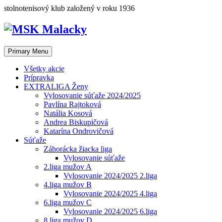
Skip
stolnotenisový klub založený v roku 1936
to
content
Primary Menu
Všetky akcie
Prípravka
EXTRALIGA Ženy
Vylosovanie súťaže 2024/2025
Pavlína Rajtoková
Natália Kosová
Andrea Biskupičová
Katarína Ondrovičová
Súťaže
Záhorácka žiacka liga
Vylosovanie súťaže
2.liga mužov A
Vylosovanie 2024/2025 2.liga
4.liga mužov B
Vylosovanie 2024/2025 4.liga
6.liga mužov C
Vylosovanie 2024/2025 6.liga
8.liga mužov D