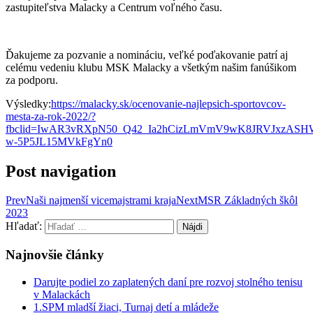
zastupiteľstva Malacky a Centrum voľného času.
Ďakujeme za pozvanie a nomináciu, veľké poďakovanie patrí aj
celému vedeniu klubu MSK Malacky a všetkým našim fanúšikom
za podporu.
Výsledky:
https://malacky.sk/ocenovanie-najlepsich-sportovcov-
mesta-za-rok-2022/?
fbclid=IwAR3vRXpN50_Q42_Ia2hCizLmVmV9wK8JRVJxzASH
w-5P5JL15MVkFgYn0
Post navigation
Prev
Naši najmenší vicemajstrami kraja
Next
MSR Základných škôl
2023
Hľadať:
Najnovšie články
Darujte podiel zo zaplatených daní pre rozvoj stolného tenisu
v Malackách
1.SPM mladší žiaci, Turnaj detí a mládeže