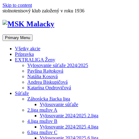
Skip to content
stolnotenisový klub založený v roku 1936
Primary Menu
Všetky akcie
Prípravka
EXTRALIGA Ženy
Vylosovanie súťaže 2024/2025
Pavlína Rajtoková
Natália Kosová
Andrea Biskupičová
Katarína Ondrovičová
Súťaže
Záhorácka žiacka liga
Vylosovanie súťaže
2.liga mužov A
Vylosovanie 2024/2025 2.liga
4.liga mužov B
Vylosovanie 2024/2025 4.liga
6.liga mužov C
Vylosovanie 2024/2025 6.liga