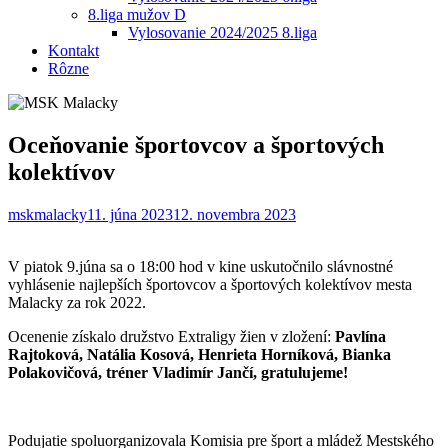
8.liga mužov D
Vylosovanie 2024/2025 8.liga
Kontakt
Rôzne
Oceňovanie športovcov a športových
kolektívov
mskmalacky
11. júna 2023
12. novembra 2023
V piatok 9.júna sa o 18:00 hod v kine uskutočnilo slávnostné
vyhlásenie najlepších športovcov a športových kolektívov mesta
Malacky za rok 2022.
Ocenenie získalo družstvo Extraligy žien v zložení:
Pavlína
Rajtoková, Natália Kosová, Henrieta Horníková, Bianka
Polakovičová, tréner Vladimír Jančí, gratulujeme!
Podujatie spoluorganizovala Komisia pre šport a mládež Mestského