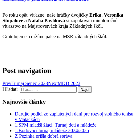
Po roku opäť víťazne, naše hráčky dvojičky
Erika, Veronika
Stúpalové a Natália Pavlíková
si zopakovali minuloročné
víťazstvo na Majstrovstvách kraja Základných škôl.
Gratulujeme a držíme palce na MSR základných škôl.
Post navigation
Prev
Turnaj Senec 2023
Next
MDD 2023
Hľadať:
Najnovšie články
Darujte podiel zo zaplatených daní pre rozvoj stolného tenisu
v Malackách
1.SPM mladší žiaci, Turnaj detí a mládeže
1.Bodovací turnaj mládeže 2024/2025
Z Pezinka prišla dobrá správa