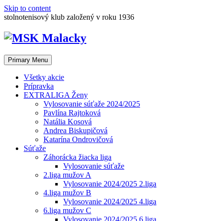
Skip to content
stolnotenisový klub založený v roku 1936
Primary Menu
Všetky akcie
Prípravka
EXTRALIGA Ženy
Vylosovanie súťaže 2024/2025
Pavlína Rajtoková
Natália Kosová
Andrea Biskupičová
Katarína Ondrovičová
Súťaže
Záhorácka žiacka liga
Vylosovanie súťaže
2.liga mužov A
Vylosovanie 2024/2025 2.liga
4.liga mužov B
Vylosovanie 2024/2025 4.liga
6.liga mužov C
Vylosovanie 2024/2025 6.liga