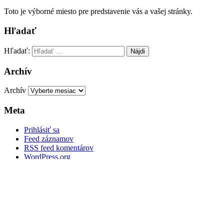
Toto je výborné miesto pre predstavenie vás a vašej stránky.
Hľadať
Hľadať:
Archív
Archív
Meta
Prihlásiť sa
Feed záznamov
RSS feed komentárov
WordPress.org
Tu nás nájdete
Adresa
Sasinkova 73
901 01 Malacky