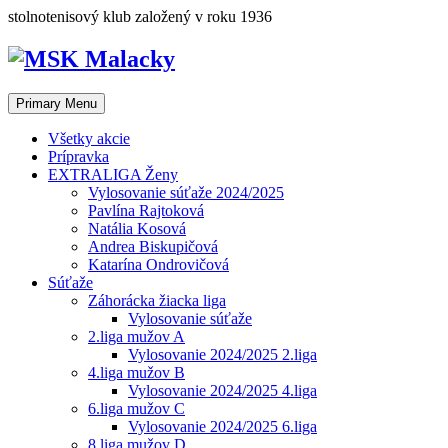
Skip
stolnotenisový klub založený v roku 1936
to
content
Primary Menu
Všetky akcie
Prípravka
EXTRALIGA Ženy
Vylosovanie súťaže 2024/2025
Pavlína Rajtoková
Natália Kosová
Andrea Biskupičová
Katarína Ondrovičová
Súťaže
Záhorácka žiacka liga
Vylosovanie súťaže
2.liga mužov A
Vylosovanie 2024/2025 2.liga
4.liga mužov B
Vylosovanie 2024/2025 4.liga
6.liga mužov C
Vylosovanie 2024/2025 6.liga
8.liga mužov D