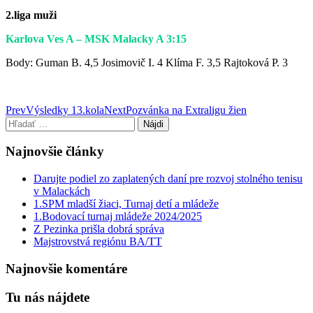
2.liga muži
Karlova Ves A – MSK Malacky A 3:15
Body: Guman B. 4,5 Josimovič I. 4 Klíma F. 3,5 Rajtoková P. 3
Post
Prev
Výsledky 13.kola
Next
Pozvánka na Extraligu žien
Hľadať:
navigation
Najnovšie články
Darujte podiel zo zaplatených daní pre rozvoj stolného tenisu
v Malackách
1.SPM mladší žiaci, Turnaj detí a mládeže
1.Bodovací turnaj mládeže 2024/2025
Z Pezinka prišla dobrá správa
Majstrovstvá regiónu BA/TT
Najnovšie komentáre
Tu nás nájdete