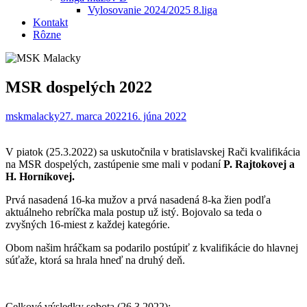
Vylosovanie 2024/2025 8.liga
Kontakt
Rôzne
MSR dospelých 2022
mskmalacky
27. marca 2022
16. júna 2022
V piatok (25.3.2022) sa uskutočnila v bratislavskej Rači kvalifikácia
na MSR dospelých, zastúpenie sme mali v podaní
P. Rajtokovej a
H. Horníkovej.
Prvá nasadená 16-ka mužov a prvá nasadená 8-ka žien podľa
aktuálneho rebríčka mala postup už istý. Bojovalo sa teda o
zvyšných 16-miest z každej kategórie.
Obom našim hráčkam sa podarilo postúpiť z kvalifikácie do hlavnej
súťaže, ktorá sa hrala hneď na druhý deň.
Celkové výsledky sobota (26.3.2022):