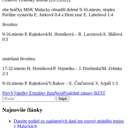
obe hráčky MSK Malacky obsadili delené 9-16.miesto, stopku
Pavlíne vystavila E. Jurková 0:4 a Heni zase E. Labošová 1:4
štvorhra:
9-16.miesto P. Rajtoková/H. Horníková – R. Lacenová/A. Illášová
0:3
zmiešaná štvorhra:
17-32.miesto H. Horníková/P. Vejmelka – J. Dzelinská/M. Zelinka
2:3
9-16.miesto P. Rajtoková/V.Rakov – E. Činčurová/ S. Arpáš 1:3
Post
Prev
Výsledky Extraligy žien
Next
Posledné zápasy BZST
Hľadať:
navigation
Najnovšie články
Darujte podiel zo zaplatených daní pre rozvoj stolného tenisu
v Malackách