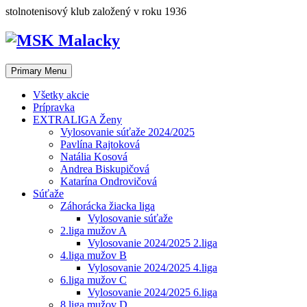
Skip
stolnotenisový klub založený v roku 1936
to
content
Primary Menu
Všetky akcie
Prípravka
EXTRALIGA Ženy
Vylosovanie súťaže 2024/2025
Pavlína Rajtoková
Natália Kosová
Andrea Biskupičová
Katarína Ondrovičová
Súťaže
Záhorácka žiacka liga
Vylosovanie súťaže
2.liga mužov A
Vylosovanie 2024/2025 2.liga
4.liga mužov B
Vylosovanie 2024/2025 4.liga
6.liga mužov C
Vylosovanie 2024/2025 6.liga
8.liga mužov D