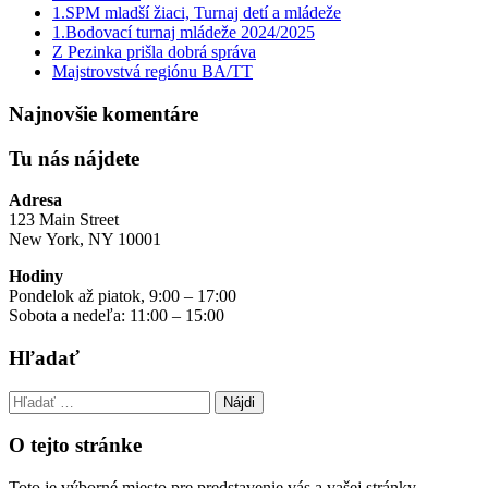
1.SPM mladší žiaci, Turnaj detí a mládeže
1.Bodovací turnaj mládeže 2024/2025
Z Pezinka prišla dobrá správa
Majstrovstvá regiónu BA/TT
Najnovšie komentáre
Tu nás nájdete
Adresa
123 Main Street
New York, NY 10001
Hodiny
Pondelok až piatok, 9:00 – 17:00
Sobota a nedeľa: 11:00 – 15:00
Hľadať
Hľadať:
O tejto stránke
Toto je výborné miesto pre predstavenie vás a vašej stránky.