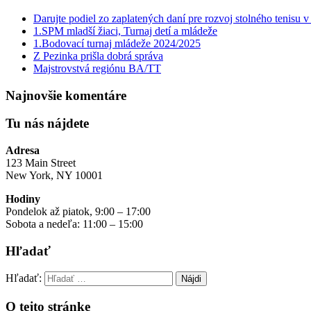
Darujte podiel zo zaplatených daní pre rozvoj stolného tenisu 
1.SPM mladší žiaci, Turnaj detí a mládeže
1.Bodovací turnaj mládeže 2024/2025
Z Pezinka prišla dobrá správa
Majstrovstvá regiónu BA/TT
Najnovšie komentáre
Tu nás nájdete
Adresa
123 Main Street
New York, NY 10001
Hodiny
Pondelok až piatok, 9:00 – 17:00
Sobota a nedeľa: 11:00 – 15:00
Hľadať
Hľadať:
O tejto stránke