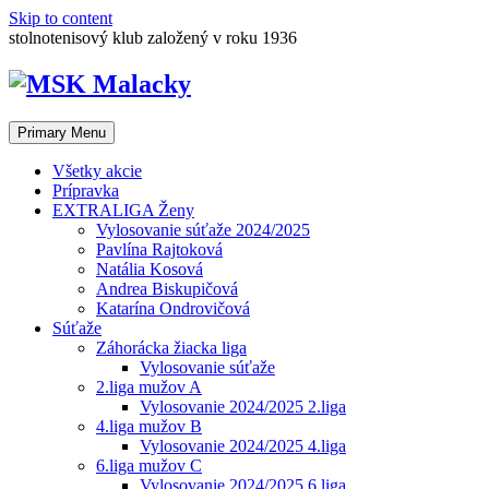
Skip to content
stolnotenisový klub založený v roku 1936
Primary Menu
Všetky akcie
Prípravka
EXTRALIGA Ženy
Vylosovanie súťaže 2024/2025
Pavlína Rajtoková
Natália Kosová
Andrea Biskupičová
Katarína Ondrovičová
Súťaže
Záhorácka žiacka liga
Vylosovanie súťaže
2.liga mužov A
Vylosovanie 2024/2025 2.liga
4.liga mužov B
Vylosovanie 2024/2025 4.liga
6.liga mužov C
Vylosovanie 2024/2025 6.liga